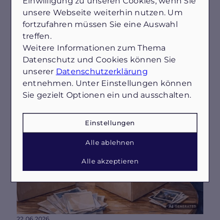
Einwilligung zu unseren Cookies, wenn Sie
Praxisbeispielen 2026
unsere Webseite weiterhin nutzen. Um
fortzufahren müssen Sie eine Auswahl
Sperrmüll-Termin oder doch eine
Entrümpelungsfirma? Dieser Guide für Lübeck &
treffen.
Bad Schwartau zeigt 2026 praxisnah, wann sich
Weitere Informationen zum Thema
welche Lösung lohnt – inkl. Zeitfaktoren,
Datenschutz und Cookies können Sie
Aufwand und Beispielen aus dem Alltag.
unserer
Datenschutzerklärung
Mehr erfahren
entnehmen. Unter Einstellungen können
Sie gezielt Optionen ein und ausschalten.
Einstellungen
Alle ablehnen
Alle akzeptieren
22.06.2026