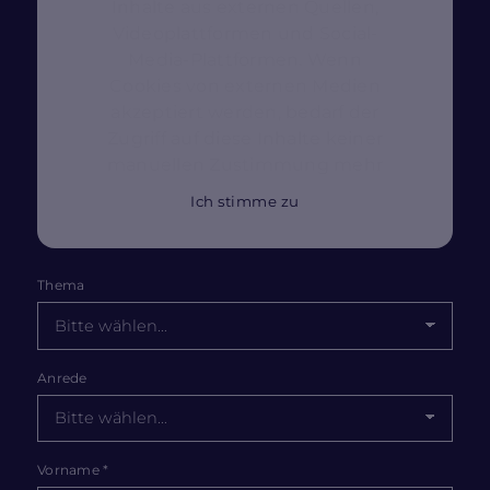
Inhalte aus externen Quellen,
Videoplattformen und Social-
Media-Plattformen. Wenn
Cookies von externen Medien
akzeptiert werden, bedarf der
Zugriff auf diese Inhalte keiner
manuellen Zustimmung mehr
Ich stimme zu
Thema
Anrede
Vorname
*