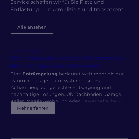
Service schaffen wir für Sie Platz und
Entlastung – unkompliziert und transparent.
Alle ansehen
Entrümpelung
Entrümpelung – gründlich, schnell &
fair in Lübeck und Ostholstein
Eine
Entrümpelung
bedeutet weit mehr als nur
Räumen – es geht um systematisches
Aufräumen, fachgerechte Entsorgung und
E
nachhaltige Lösungen. Ob Dachboden, Garage,
d
Keller, Messie-Wohnung oder Gewerbefläche –
o
wir unterstützen Sie mit Erfahrung, Respekt und
Mehr erfahren
U
Effizienz. Unser Service ist diskret, rechtssicher
I
und hilft Ihnen, Raum zu gewinnen – schnell und
d
ohne Stress.
s