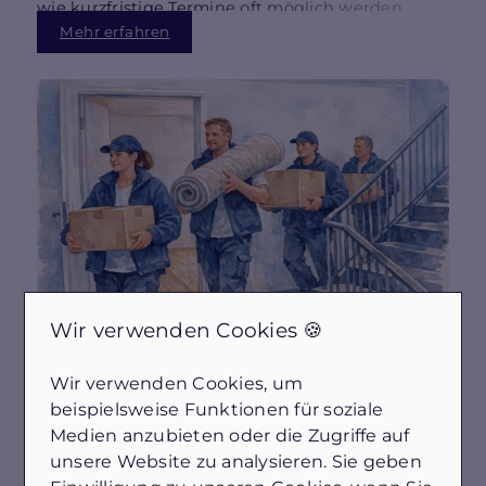
wie kurzfristige Termine oft möglich werden.
Mehr erfahren
Wir verwenden Cookies 🍪
24.07.2026
Sperrmüll oder
Wir verwenden Cookies, um
Entrümpelungsfirma in
beispielsweise Funktionen für soziale
Lübeck & Bad Schwartau:
Medien anzubieten oder die Zugriffe auf
unsere Website zu analysieren. Sie geben
Wann lohnt sich was – mit