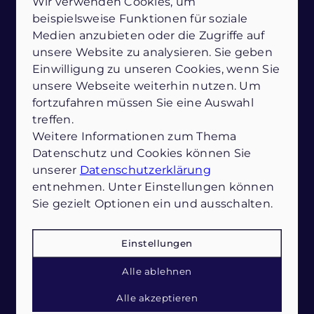
Wir verwenden Cookies, um
Unterstützung? Dann schreiben oder rufen
beispielsweise Funktionen für soziale
Sie gerne an!
Medien anzubieten oder die Zugriffe auf
unsere Website zu analysieren. Sie geben
Einwilligung zu unseren Cookies, wenn Sie
unsere Webseite weiterhin nutzen. Um
fortzufahren müssen Sie eine Auswahl
treffen.
Weitere Informationen zum Thema
Datenschutz und Cookies können Sie
unserer
Datenschutzerklärung
entnehmen. Unter Einstellungen können
Sie gezielt Optionen ein und ausschalten.
Neues Wohngefühl nach der
Einstellungen
Haushaltsauflösung genießen
Mit einer gelungenen Haushaltsauflösung schaffen Sie Platz
Alle ablehnen
für frischen Wind und starten sorgenfrei in die Zukunft.
Nach einer gelungenen Haushaltsauflösung
Alle akzeptieren
in Neustadt in Holstein erwartet Sie ein ganz