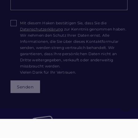
Mit diesem Haken bestätigen Sie, dass Sie die
Datenschutzerklärung
zur Kenntnis genommen haben.
Wir nehmen den Schutz Ihrer Daten ernst. Alle
Informationen, die Sie über dieses Kontaktformular
senden, werden streng vertraulich behandelt. Wir
garantieren, dass Ihre persönlichen Daten nicht an
Dritte weitergegeben, verkauft oder anderweitig
missbraucht werden.
Vielen Dank für Ihr Vertrauen.
Senden