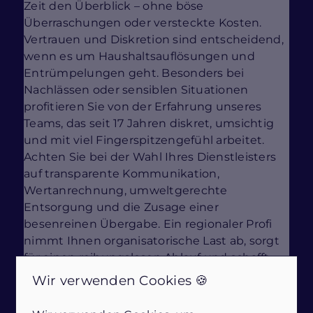
Zeit den Überblick – ohne böse
Überraschungen oder versteckte Kosten.
Vertrauen und Diskretion sind entscheidend,
wenn es um Haushaltsauflösungen und
Entrümpelungen geht. Besonders bei
Nachlässen oder sensiblen Situationen
profitieren Sie von der Erfahrung unseres
Teams, das seit 17 Jahren diskret, umsichtig
und mit viel Fingerspitzengefühl arbeitet.
Achten Sie bei der Wahl Ihres Dienstleisters
auf transparente Kommunikation,
Wertanrechnung, umweltgerechte
Entsorgung und die Zusage einer
besenreinen Übergabe. Ein regionaler Profi
nimmt Ihnen organisatorische Last ab, sorgt
für einen reibungslosen Ablauf und schafft
Ihnen Freiraum – für einen sorgenfreien
Wir verwenden Cookies 🍪
Neuanfang in Neustadt in Holstein.
Interessieren Sie sich für professionelle