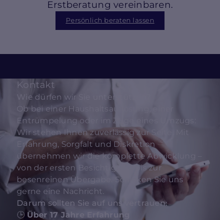
Erstberatung vereinbaren.
Persönlich beraten lassen
Kontakt
Wie dürfen wir Sie unterstützen?
Ob bei einer Haushaltsauflösung, einer
Entrümpelung oder im Zuge eines Umzugs:
Wir stehen Ihnen zuverlässig zur Seite. Mit
Erfahrung, Sorgfalt und Diskretion
übernehmen wir die komplette Abwicklung –
von der ersten Besichtigung bis zur
besenreinen Übergabe. Schicken Sie uns
gerne eine Nachricht.
Darum sollten Sie auf uns vertrauen:
🕒
Über 17 Jahre Erfahrung