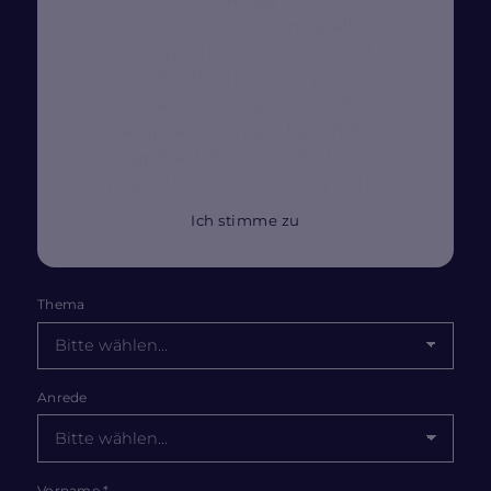
Inhalte aus externen Quellen,
Videoplattformen und Social-
Media-Plattformen. Wenn
Cookies von externen Medien
akzeptiert werden, bedarf der
Zugriff auf diese Inhalte keiner
manuellen Zustimmung mehr
Ich stimme zu
Thema
Anrede
Vorname
*