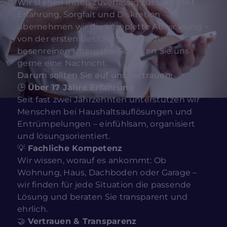
Wir stehen Ihnen zuverlässig zur Seite. Mit
Erfahrung, Sorgfalt und Diskretion
übernehmen wir die komplette Abwicklung –
von der ersten Besichtigung bis zur
besenreinen Übergabe. Schicken Sie uns
gerne eine Nachricht.
Darum sollten Sie auf uns vertrauen:
🕒
Über 17 Jahre Erfahrung
Seit fast zwei Jahrzehnten unterstützen wir
Menschen bei Haushaltsauflösungen und
Entrümpelungen – einfühlsam, organisiert
und lösungsorientiert.
💡
Fachliche Kompetenz
Wir wissen, worauf es ankommt: Ob
Wohnung, Haus, Dachboden oder Garage –
wir finden für jede Situation die passende
Lösung und beraten Sie transparent und
ehrlich.
🤝
Vertrauen & Transparenz