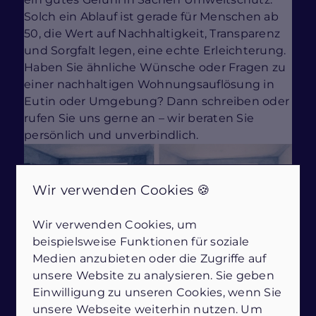
Solch ein Ablauf ist gerade für Menschen ab
50, die Wert auf Nachhaltigkeit, Transparenz
und Sorgfalt legen, eine echte Erleichterung.
Haben Sie ähnliche Wünsche oder Fragen zu
einer nachhaltigen Wohnungsauflösung in
Eutin oder Umgebung? Dann schreiben oder
rufen Sie uns gerne an – wir beraten Sie
persönlich und unverbindlich.
Wir verwenden Cookies 🍪
Wir verwenden Cookies, um
beispielsweise Funktionen für soziale
Medien anzubieten oder die Zugriffe auf
unsere Website zu analysieren. Sie geben
Einwilligung zu unseren Cookies, wenn Sie
unsere Webseite weiterhin nutzen. Um