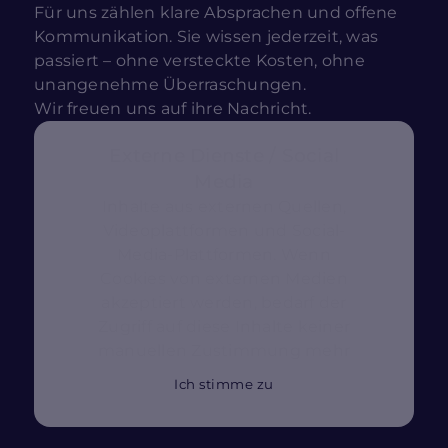
Für uns zählen klare Absprachen und offene
Kommunikation. Sie wissen jederzeit, was
passiert – ohne versteckte Kosten, ohne
unangenehme Überraschungen.
Wir freuen uns auf ihre Nachricht.
Externe Dienste / Social
Media
Inhalte aus externen Quellen,
Videoplattformen und Social-
Media-Plattformen. Wenn
Cookies von externen Medien
akzeptiert werden, bedarf der
Zugriff auf diese Inhalte keiner
manuellen Zustimmung mehr
Ich stimme zu